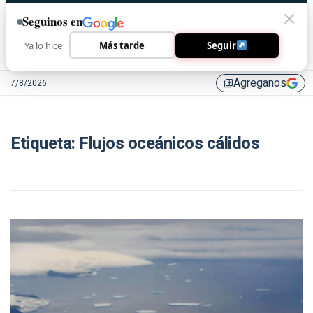
Seguinos en
Ya lo hice
Más tarde
Seguir
Agreganos
7/8/2026
library_add
Etiqueta:
Flujos oceánicos cálidos