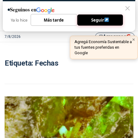
Seguinos en
Ya lo hice
Más tarde
Seguir
Agreganos
7/8/2026
library_add
×
Agregá Economía Sustentable a
tus fuentes preferidas en
Google
Etiqueta:
Fechas