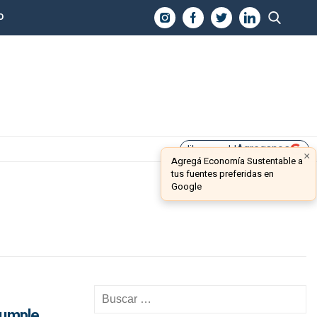
O
Agreganos
library_add
×
Agregá Economía Sustentable a
tus fuentes preferidas en
Google
cumple