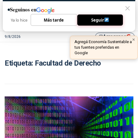
Seguinos en
Ya lo hice
Más tarde
Seguir
Agreganos
9/8/2026
library_add
×
Agregá Economía Sustentable a
tus fuentes preferidas en
Google
Etiqueta:
Facultad de Derecho