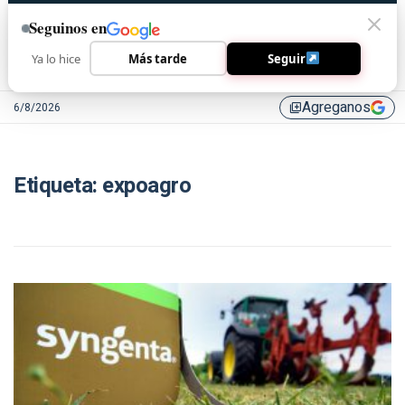
Seguinos en
Ya lo hice
Más tarde
Seguir
Agreganos
6/8/2026
library_add
Etiqueta:
expoagro