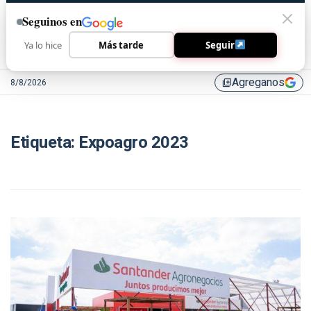
Seguinos en
Ya lo hice
Más tarde
Seguir
Agreganos
8/8/2026
library_add
Etiqueta:
Expoagro 2023