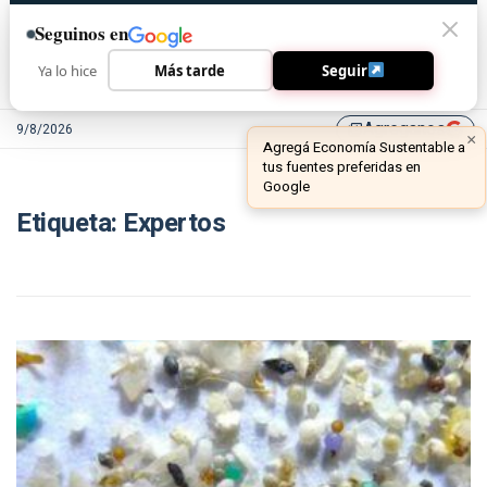
Seguinos en
Ya lo hice
Más tarde
Seguir
Agreganos
9/8/2026
library_add
×
Agregá Economía Sustentable a
tus fuentes preferidas en
Google
Etiqueta:
Expertos