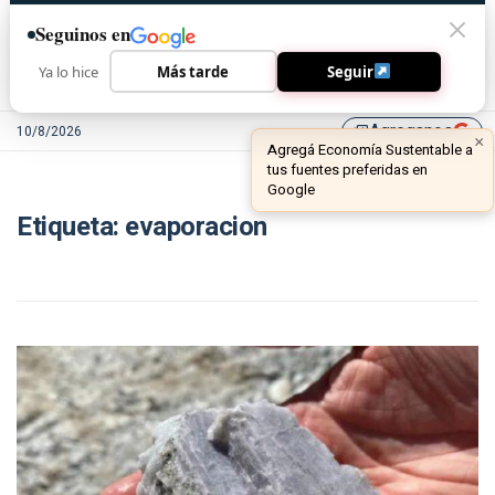
Seguinos en
Ya lo hice
Más tarde
Seguir
Agreganos
10/8/2026
library_add
×
Agregá Economía Sustentable a
tus fuentes preferidas en
Google
Etiqueta:
evaporacion