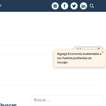
O
Agreganos
library_add
×
Agregá Economía Sustentable a
tus fuentes preferidas en
Google
y buscan