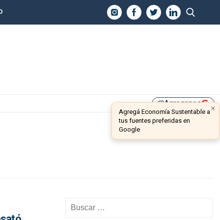
O
Agreganos
library_add
×
Agregá Economía Sustentable a
tus fuentes preferidas en
Google
esató