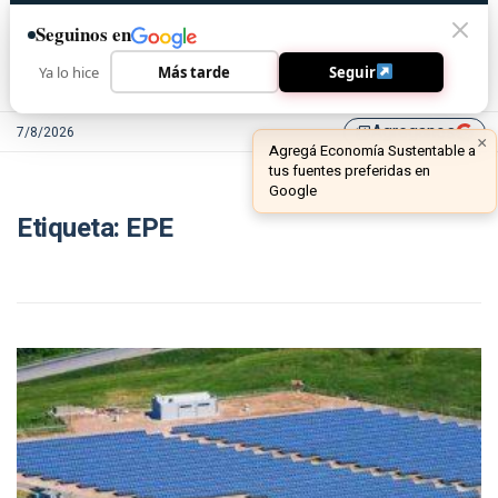
Seguinos en
Ya lo hice
Más tarde
Seguir
Agreganos
7/8/2026
library_add
×
Agregá Economía Sustentable a
tus fuentes preferidas en
Google
Etiqueta:
EPE