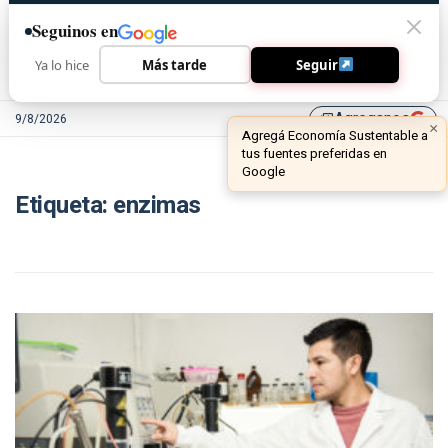
Seguinos en
Ya lo hice
Más tarde
Seguir
Agreganos
9/8/2026
library_add
×
Agregá Economía Sustentable a
tus fuentes preferidas en
Google
Etiqueta:
enzimas