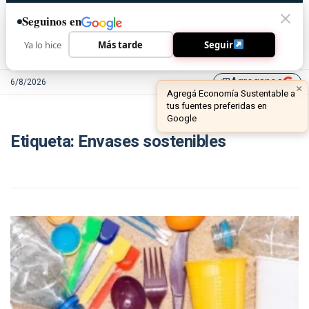
Seguinos en
Ya lo hice
Más tarde
Seguir
Agreganos
6/8/2026
library_add
×
Agregá Economía Sustentable a
tus fuentes preferidas en
Google
Etiqueta:
Envases sostenibles