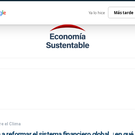
ECONOMÍA SUSTENTABLE
INTERNACIONAL
CONTACT
Ya lo hice
Más tarde
e el Clima
n a reformar el sistema financiero global, ¿en qué