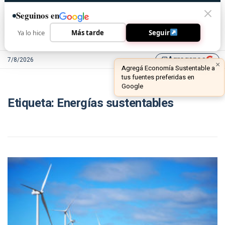
Seguinos en
Ya lo hice
Más tarde
Seguir
Agreganos
7/8/2026
library_add
×
Agregá Economía Sustentable a
tus fuentes preferidas en
Google
Etiqueta:
Energías sustentables