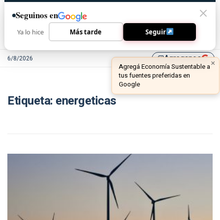
Seguinos en
Ya lo hice
Más tarde
Seguir
Agreganos
6/8/2026
library_add
×
Agregá Economía Sustentable a
tus fuentes preferidas en
Google
Etiqueta:
energeticas