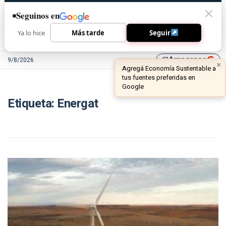
Seguinos en
Ya lo hice
Más tarde
Seguir
Agreganos
9/8/2026
library_add
×
Agregá Economía Sustentable a
tus fuentes preferidas en
Google
Etiqueta:
Energat