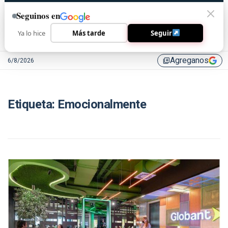
Seguinos en
Ya lo hice
Más tarde
Seguir
Agreganos
6/8/2026
library_add
Etiqueta:
Emocionalmente