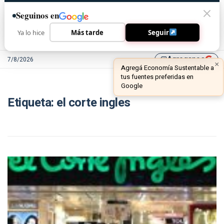
Seguinos en
Ya lo hice
Más tarde
Seguir
Agreganos
7/8/2026
library_add
×
Agregá Economía Sustentable a
tus fuentes preferidas en
Google
Etiqueta:
el corte ingles