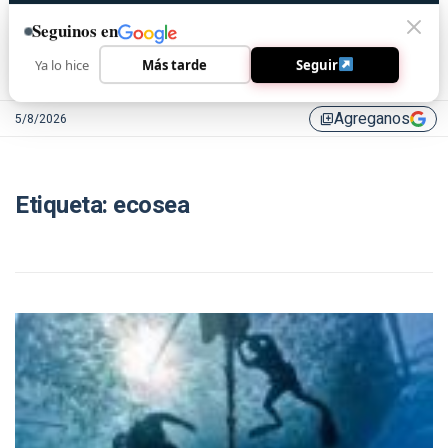
Seguinos en
Ya lo hice
Más tarde
Seguir
Agreganos
5/8/2026
library_add
Etiqueta:
ecosea