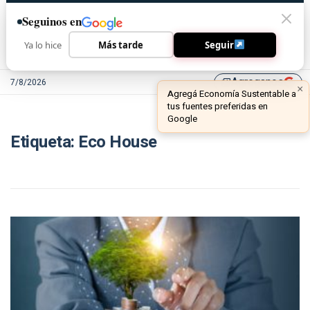
Seguinos en
Ya lo hice
Más tarde
Seguir
Agreganos
7/8/2026
library_add
×
Agregá Economía Sustentable a
tus fuentes preferidas en
Google
Etiqueta:
Eco House