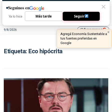
Seguinos en
Ya lo hice
Más tarde
Seguir
Agreganos
9/8/2026
library_add
×
Agregá Economía Sustentable a
tus fuentes preferidas en
Google
Etiqueta:
Eco hipócrita