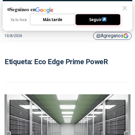
Seguinos en
Ya lo hice
Más tarde
Seguir
Agreganos
10/8/2026
library_add
Etiqueta:
Eco Edge Prime PoweR