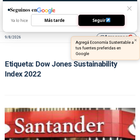
Seguinos en
Ya lo hice
Más tarde
Seguir
Agreganos
9/8/2026
library_add
×
Agregá Economía Sustentable a
tus fuentes preferidas en
Google
Etiqueta:
Dow Jones Sustainability
Index 2022