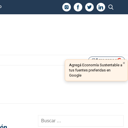
O
Agreganos
library_add
×
Agregá Economía Sustentable a
tus fuentes preferidas en
Google
ión