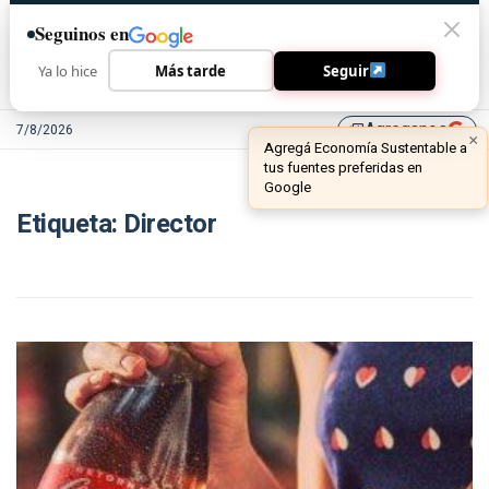
Seguinos en
Ya lo hice
Más tarde
Seguir
Agreganos
7/8/2026
library_add
×
Agregá Economía Sustentable a
tus fuentes preferidas en
Google
Etiqueta:
Director