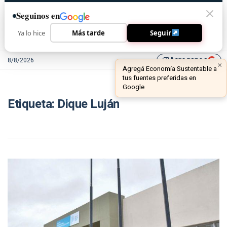
Seguinos en
Ya lo hice
Más tarde
Seguir
Agreganos
8/8/2026
library_add
×
Agregá Economía Sustentable a
tus fuentes preferidas en
Google
Etiqueta:
Dique Luján