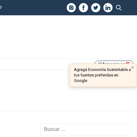
O
Agreganos
library_add
×
Agregá Economía Sustentable a
tus fuentes preferidas en
Google