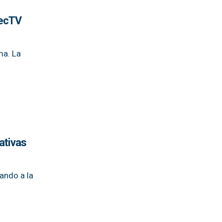
recTV
ma. La
ativas
ando a la