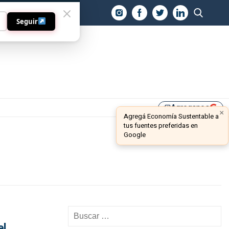
O
Seguir
Agreganos
library_add
×
Agregá Economía Sustentable a
tus fuentes preferidas en
Google
el