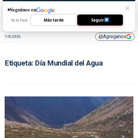
Seguinos en
Ya lo hice
Más tarde
Seguir
Agreganos
7/8/2026
library_add
Etiqueta:
Día Mundial del Agua