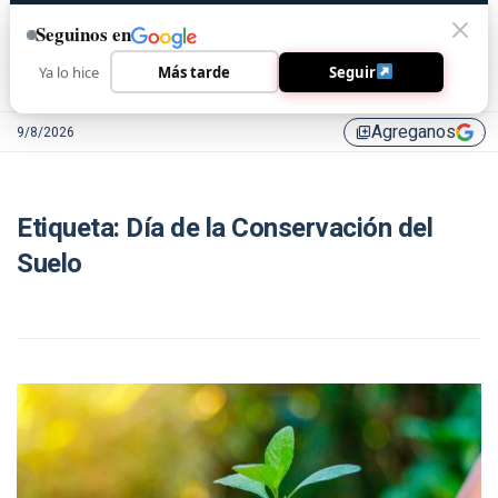
Seguinos en
Ya lo hice
Más tarde
Seguir
Agreganos
9/8/2026
library_add
Etiqueta:
Día de la Conservación del
Suelo