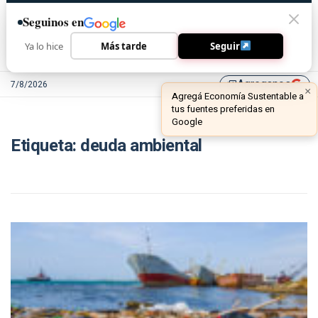
Seguinos en
Ya lo hice
Más tarde
Seguir
Agreganos
7/8/2026
library_add
×
Agregá Economía Sustentable a
tus fuentes preferidas en
Google
Etiqueta:
deuda ambiental