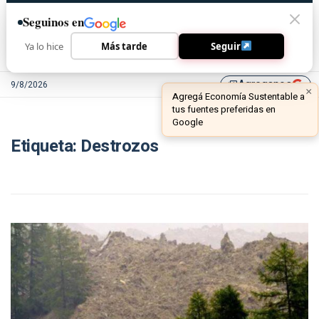
Seguinos en
Ya lo hice
Más tarde
Seguir
Agreganos
9/8/2026
library_add
×
Agregá Economía Sustentable a
tus fuentes preferidas en
Google
Etiqueta:
Destrozos