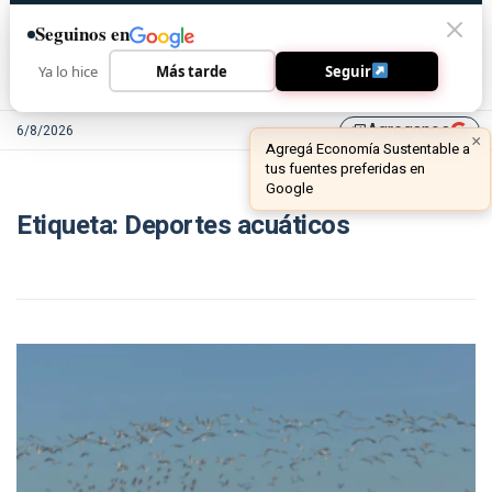
Seguinos en
Ya lo hice
Más tarde
Seguir
Agreganos
6/8/2026
library_add
×
Agregá Economía Sustentable a
tus fuentes preferidas en
Google
Etiqueta:
Deportes acuáticos