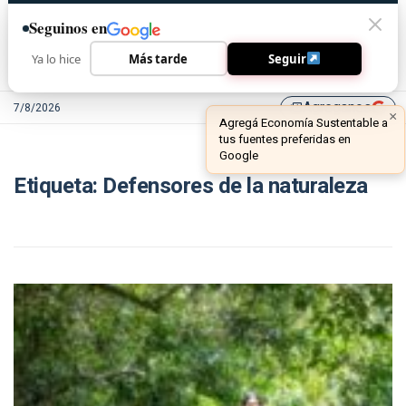
Seguinos en
Ya lo hice
Más tarde
Seguir
Agreganos
7/8/2026
library_add
×
Agregá Economía Sustentable a
tus fuentes preferidas en
Google
Etiqueta:
Defensores de la naturaleza