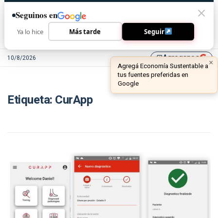
Seguinos en
Ya lo hice
Más tarde
Seguir
Agreganos
10/8/2026
library_add
×
Agregá Economía Sustentable a
tus fuentes preferidas en
Google
Etiqueta:
CurApp