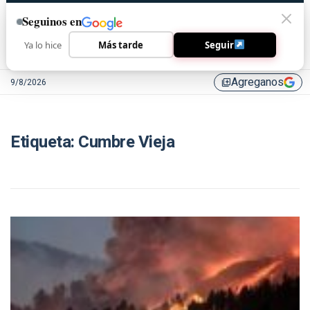
Seguinos en
Ya lo hice
Más tarde
Seguir
Agreganos
9/8/2026
library_add
Etiqueta:
Cumbre Vieja