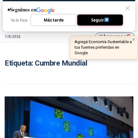
Seguinos en
Ya lo hice
Más tarde
Seguir
Agreganos
7/8/2026
library_add
×
Agregá Economía Sustentable a
tus fuentes preferidas en
Google
Etiqueta:
Cumbre Mundial