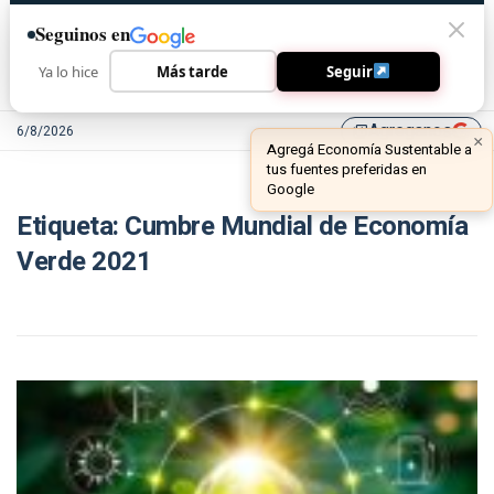
Seguinos en
Ya lo hice
Más tarde
Seguir
Agreganos
6/8/2026
library_add
×
Agregá Economía Sustentable a
tus fuentes preferidas en
Google
Etiqueta:
Cumbre Mundial de Economía
Verde 2021