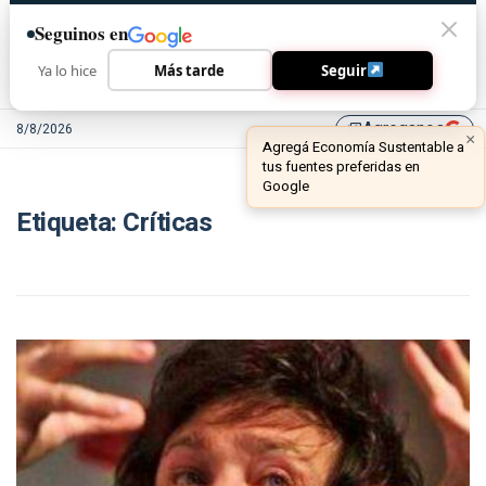
Seguinos en
Ya lo hice
Más tarde
Seguir
Agreganos
8/8/2026
library_add
×
Agregá Economía Sustentable a
tus fuentes preferidas en
Google
Etiqueta:
Críticas