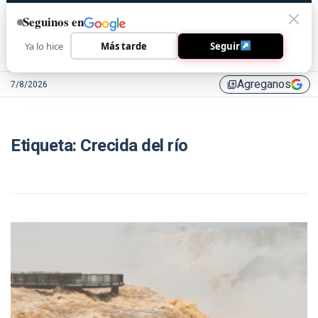
Seguinos en
Ya lo hice
Más tarde
Seguir
Agreganos
7/8/2026
library_add
Etiqueta:
Crecida del río