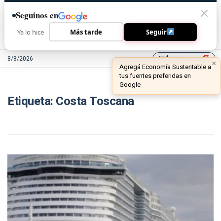
Seguinos en
Ya lo hice
Más tarde
Seguir
Agreganos
8/8/2026
library_add
×
Agregá Economía Sustentable a
tus fuentes preferidas en
Google
Etiqueta:
Costa Toscana