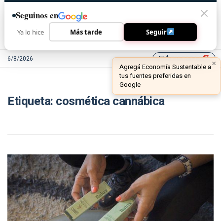
Seguinos en
Ya lo hice
Más tarde
Seguir
Agreganos
6/8/2026
library_add
×
Agregá Economía Sustentable a
tus fuentes preferidas en
Google
Etiqueta:
cosmética cannábica