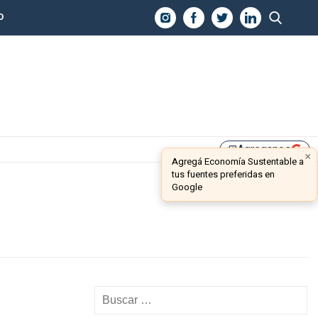
O
Agreganos
library_add
×
Agregá Economía Sustentable a
tus fuentes preferidas en
Google