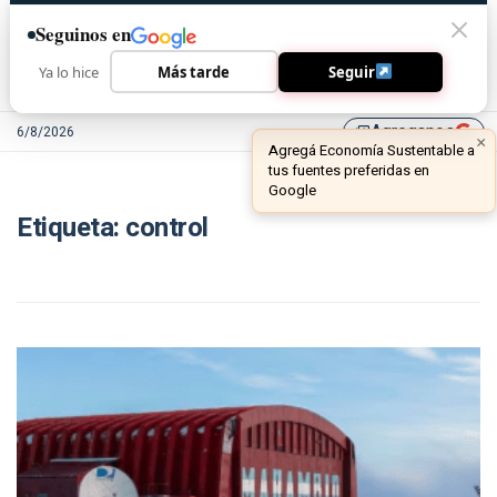
Seguinos en
Ya lo hice
Más tarde
Seguir
Agreganos
6/8/2026
library_add
×
Agregá Economía Sustentable a
tus fuentes preferidas en
Google
Etiqueta:
control