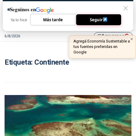
Seguinos en
Ya lo hice
Más tarde
Seguir
Agreganos
6/8/2026
library_add
×
Agregá Economía Sustentable a
tus fuentes preferidas en
Google
Etiqueta:
Continente