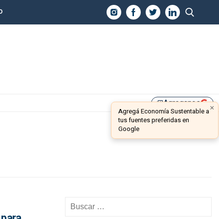
O
Agreganos
library_add
×
Agregá Economía Sustentable a
tus fuentes preferidas en
Google
 para