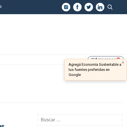
O
Agreganos
library_add
×
Agregá Economía Sustentable a
tus fuentes preferidas en
Google
as