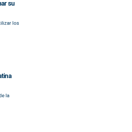
mar su
lizar los
tina
de la