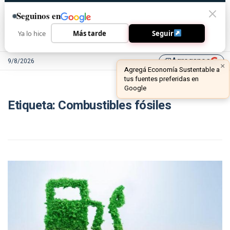
Seguinos en
Ya lo hice
Más tarde
Seguir
Agreganos
9/8/2026
library_add
Etiqueta:
Combustibles fósiles